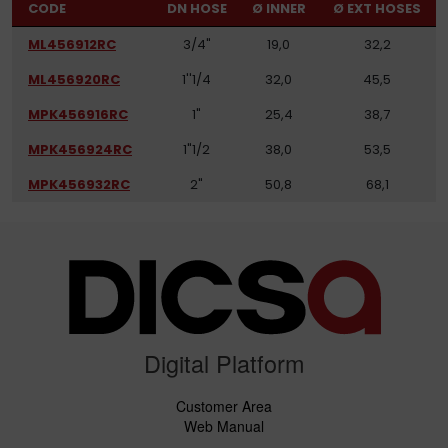
CODE
DN HOSE
Ø INNER
Ø EXT HOSES
ML456912RC
3/4"
19,0
32,2
ML456920RC
1''1/4
32,0
45,5
MPK456916RC
1"
25,4
38,7
MPK456924RC
1"1/2
38,0
53,5
MPK456932RC
2"
50,8
68,1
Digital Platform
Customer Area
Web Manual