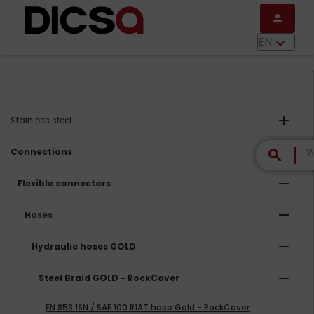
Skip to main content
person
menu
EN
keyboard_arrow_down
add
Stainless steel
remove
Connections
search
remove
Flexible connectors
remove
Hoses
remove
Hydraulic hoses GOLD
remove
Steel Braid GOLD - RockCover
EN 853 1SN / SAE 100 R1AT hose Gold - RockCover