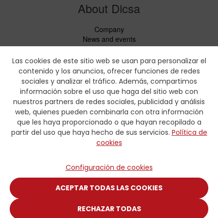
About Dicsa
Company
News and events
Services
Code of Conduct
Las cookies de este sitio web se usan para personalizar el
Social responsability
contenido y los anuncios, ofrecer funciones de redes
CbC Report
sociales y analizar el tráfico. Además, compartimos
información sobre el uso que haga del sitio web con
Downloads
nuestros partners de redes sociales, publicidad y análisis
web, quienes pueden combinarla con otra información
Price lists and leaflets
que les haya proporcionado o que hayan recopilado a
Certificates
partir del uso que haya hecho de sus servicios.
Política de
Crimping charts
cookies
Hydraulic Forms
Contact
Configuración de cookies
Contact
ACEPTAR TODAS LAS COOKIES
RECHAZAR TODAS
© COPYRIGHT 2025 DISTRIBUIDORA INTERNACIONAL CARMEN,
S.A.U.