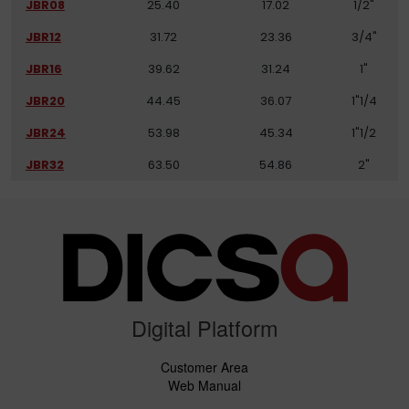
JBR08
25.40
17.02
1/2"
JBR12
31.72
23.36
3/4"
JBR16
39.62
31.24
1"
JBR20
44.45
36.07
1"1/4
JBR24
53.98
45.34
1"1/2
JBR32
63.50
54.86
2"
Digital Platform
Customer Area
Web Manual