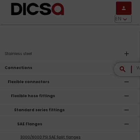
Skip to main content
person
menu
EN
keyboard_arrow_down
add
Stainless steel
remove
Connections
search
remove
Flexible connectors
remove
Flexible hose fittings
remove
Standard series fittings
remove
SAE Flanges
3000/6000 PSI SAE Split flanges