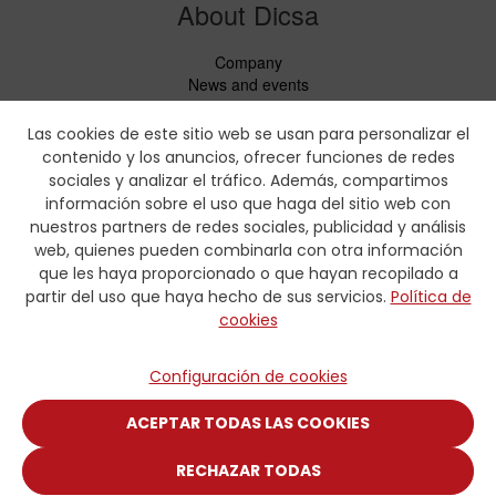
About Dicsa
Company
News and events
Services
Code of Conduct
Las cookies de este sitio web se usan para personalizar el
Social responsability
contenido y los anuncios, ofrecer funciones de redes
CbC Report
sociales y analizar el tráfico. Además, compartimos
información sobre el uso que haga del sitio web con
Downloads
nuestros partners de redes sociales, publicidad y análisis
web, quienes pueden combinarla con otra información
Price lists and leaflets
que les haya proporcionado o que hayan recopilado a
Certificates
partir del uso que haya hecho de sus servicios.
Política de
Crimping charts
cookies
Hydraulic Forms
Contact
Configuración de cookies
Contact
ACEPTAR TODAS LAS COOKIES
RECHAZAR TODAS
© COPYRIGHT 2025 DISTRIBUIDORA INTERNACIONAL CARMEN,
S.A.U.