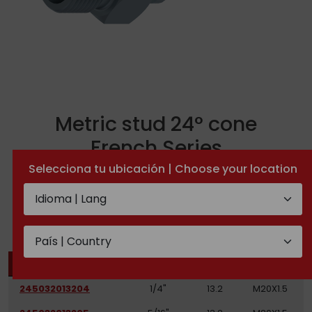
Metric stud 24° cone
French Series
Selecciona tu ubicación | Choose your location
TECHNICAL DOCUMENTATION
CODE
DN HOSE
PIPE
THREAD
245032013204
1/4"
13.2
M20X1.5