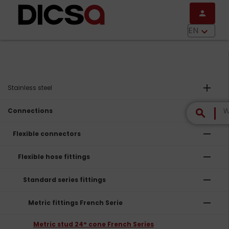
Skip to main content
person
menu
EN
keyboard_arrow_down
add
Stainless steel
remove
Connections
search
remove
Flexible connectors
remove
Flexible hose fittings
remove
Standard series fittings
remove
Metric fittings French Serie
Metric stud 24° cone French Series