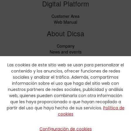
Digital Platform
Customer Area
Web Manual
About Dicsa
Company
News and events
Services
Code of Conduct
Las cookies de este sitio web se usan para personalizar el
Social responsability
contenido y los anuncios, ofrecer funciones de redes
CbC Report
sociales y analizar el tráfico. Además, compartimos
información sobre el uso que haga del sitio web con
Downloads
nuestros partners de redes sociales, publicidad y análisis
web, quienes pueden combinarla con otra información
Price lists and leaflets
que les haya proporcionado o que hayan recopilado a
Certificates
partir del uso que haya hecho de sus servicios.
Política de
Crimping charts
cookies
Hydraulic Forms
Contact
Configuración de cookies