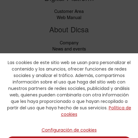
Customer Area
Web Manual
About Dicsa
Company
News and events
Services
Code of Conduct
Las cookies de este sitio web se usan para personalizar el
Social responsability
contenido y los anuncios, ofrecer funciones de redes
CbC Report
sociales y analizar el tráfico. Además, compartimos
información sobre el uso que haga del sitio web con
Downloads
nuestros partners de redes sociales, publicidad y análisis
web, quienes pueden combinarla con otra información
Price lists and leaflets
que les haya proporcionado o que hayan recopilado a
Certificates
partir del uso que haya hecho de sus servicios.
Política de
Crimping charts
cookies
Hydraulic Forms
Contact
Configuración de cookies