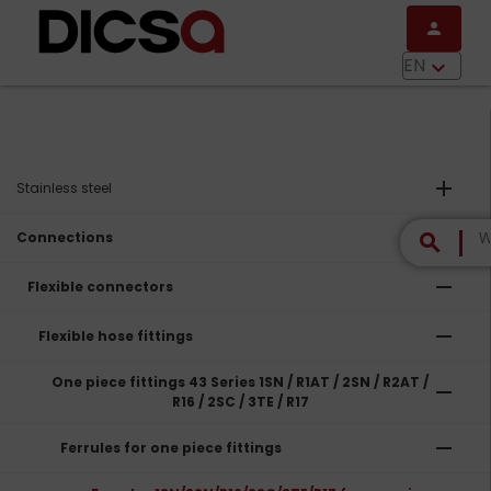
Skip to main content
person
menu
EN
keyboard_arrow_down
add
Stainless steel
remove
Connections
search
remove
Flexible connectors
remove
Flexible hose fittings
One piece fittings 43 Series 1SN / R1AT / 2SN / R2AT /
remove
R16 / 2SC / 3TE / R17
remove
Ferrules for one piece fittings