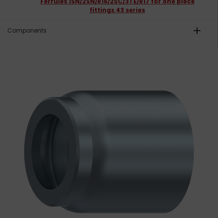
Ferrules 1SN/2SN/R16/2SC/3TE/R17 for one piece
fittings 43 series
add
Components