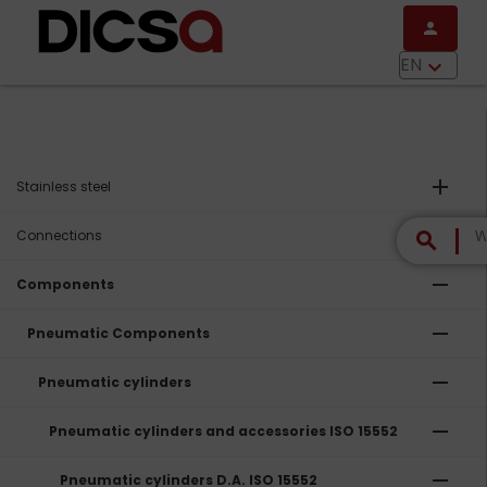
Skip to main content
person
menu
EN
keyboard_arrow_down
add
Stainless steel
add
Connections
search
remove
Components
remove
Pneumatic Components
remove
Pneumatic cylinders
remove
Pneumatic cylinders and accessories ISO 15552
remove
Pneumatic cylinders D.A. ISO 15552