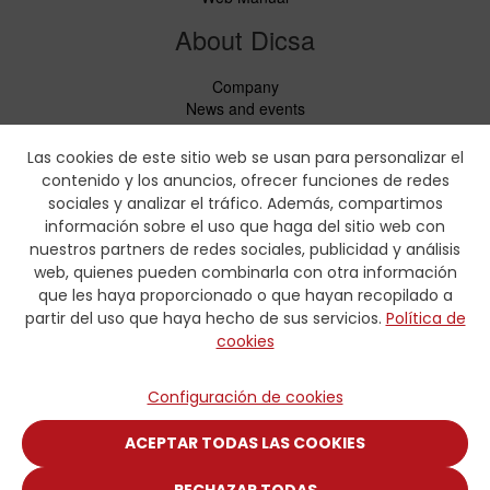
About Dicsa
Company
News and events
Services
Code of Conduct
Las cookies de este sitio web se usan para personalizar el
Social responsability
contenido y los anuncios, ofrecer funciones de redes
CbC Report
sociales y analizar el tráfico. Además, compartimos
información sobre el uso que haga del sitio web con
Downloads
nuestros partners de redes sociales, publicidad y análisis
web, quienes pueden combinarla con otra información
Price lists and leaflets
que les haya proporcionado o que hayan recopilado a
Certificates
partir del uso que haya hecho de sus servicios.
Política de
Crimping charts
cookies
Hydraulic Forms
Contact
Configuración de cookies
Contact
ACEPTAR TODAS LAS COOKIES