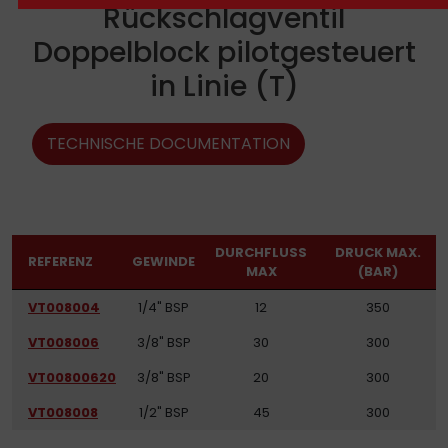
Rückschlagventil
Doppelblock pilotgesteuert
in Linie (T)
TECHNISCHE DOCUMENTATION
DURCHFLUSS
DRUCK MAX.
REFERENZ
GEWINDE
MAX
(BAR)
VT008004
1/4" BSP
12
350
VT008006
3/8" BSP
30
300
VT00800620
3/8" BSP
20
300
VT008008
1/2" BSP
45
300