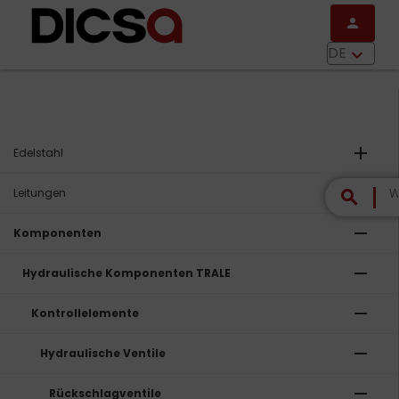
Direkt zum Inhalt
person
menu
DE
keyboard_arrow_down
add
Edelstahl
add
Leitungen
search
remove
Komponenten
remove
Hydraulische Komponenten TRALE
remove
Kontrollelemente
remove
Hydraulische Ventile
remove
Rückschlagventile