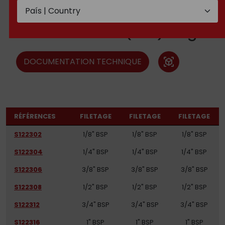
mâle BSP-femelle
tournante BSP (60°) forge
DOCUMENTATION TECHNIQUE
view_in_ar
RÉFÉRENCES
FILETAGE
FILETAGE
FILETAGE
S122302
1/8" BSP
1/8" BSP
1/8" BSP
S122304
1/4" BSP
1/4" BSP
1/4" BSP
S122306
3/8" BSP
3/8" BSP
3/8" BSP
S122308
1/2" BSP
1/2" BSP
1/2" BSP
S122312
3/4" BSP
3/4" BSP
3/4" BSP
S122316
1" BSP
1" BSP
1" BSP