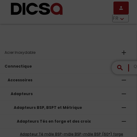
Aller au contenu principal
person
menu
FR
keyboard_arrow_down
add
Acier Inoxydable
remove
Connectique
search
remove
Accessoires
remove
Adapteurs
remove
Adapteurs BSP, BSPT et Métrique
remove
Adapteurs Tés en forge et des croix
Adapteur Té mâle BSP-mâle BSP-mâle BSP (60°) forge