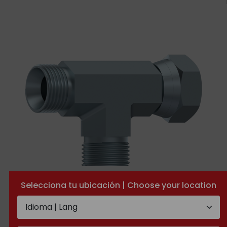
Selecciona tu ubicación | Choose your location
Adapteur Té mâle BSP-