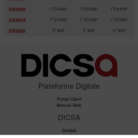
S122320
1"1/4 BSP
1"1/4 BSP
1"1/4 BSP
S122324
1" 1/2 BSP
1" 1/2 BSP
1" 1/2 BSP
S122332
2" BSP
2" BSP
2" BSP
Plateforme Digitale
Portail Client
Manuel Web
DICSA
Société
Nouvelles et Événements