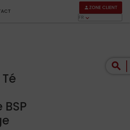
ZONE CLIENT
person
TACT
FR
keyboard_arrow_down
search
 Té
e BSP
ge