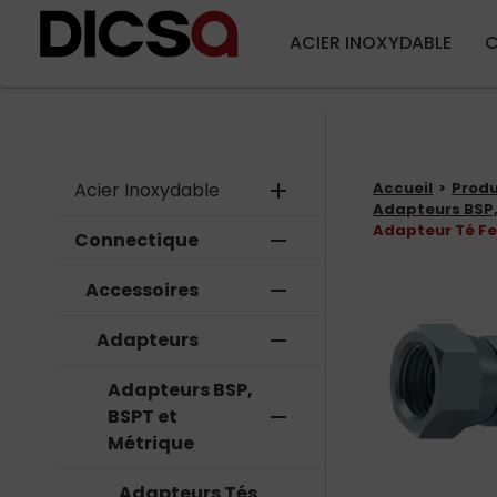
ACIER INOXYDABLE
C
Acier Inoxydable
add
Accueil
Produ
Adapteurs BSP,
Adapteur Té Fe
Connectique
remove
Accessoires
remove
Adapteurs
remove
Adapteurs BSP,
BSPT et
remove
Métrique
Adapteurs Tés