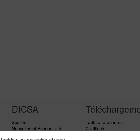
DICSA
Téléchargeme
Société
Tarifs et brochures
Nouvelles et Événements
Certificats
Services
Tableaux de sertissage