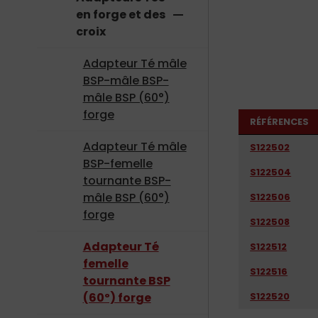
en forge et des
remove
croix
Adapteur Té mâle
BSP-mâle BSP-
mâle BSP (60°)
forge
RÉFÉRENCES
Adapteur Té mâle
S122502
BSP-femelle
S122504
tournante BSP-
mâle BSP (60°)
S122506
forge
S122508
Adapteur Té
S122512
femelle
S122516
tournante BSP
S122520
(60º) forge