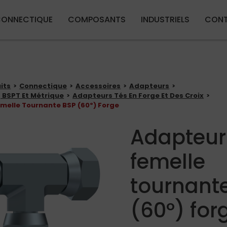
Aller au contenu principal
ONNECTIQUE
COMPOSANTS
INDUSTRIELS
CON
its
Connectique
Accessoires
Adapteurs
 BSPT Et Métrique
Adapteurs Tés En Forge Et Des Croix
melle Tournante BSP (60º) Forge
Adapteur
femelle
tournant
(60º) for