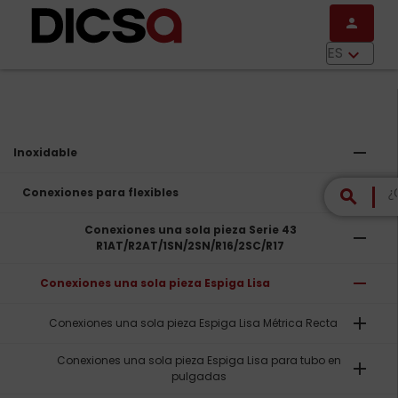
Pasar al contenido principal
person
menu
ES
keyboard_arrow_down
remove
Inoxidable
remove
Conexiones para flexibles
search
Conexiones una sola pieza Serie 43
remove
R1AT/R2AT/1SN/2SN/R16/2SC/R17
remove
Conexiones una sola pieza Espiga Lisa
add
Conexiones una sola pieza Espiga Lisa Métrica Recta
Conexiones una sola pieza Espiga Lisa para tubo en
add
pulgadas