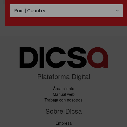
Conexiones una sola
Conexiones una sola
pieza Espiga Lisa
pieza Espiga Lisa para
Métrica Recta
tubo en pulgadas
Plataforma Digital
Área cliente
Manual web
Trabaja con nosotros
Sobre Dicsa
Empresa