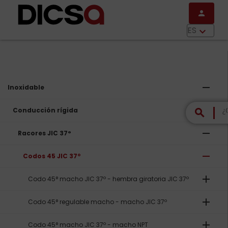
Pasar al contenido principal
person
menu
ES
keyboard_arrow_down
remove
Inoxidable
remove
Conducción rígida
search
remove
Racores JIC 37°
remove
Codos 45 JIC 37º
add
Codo 45° macho JIC 37º - hembra giratoria JIC 37º
add
Codo 45° regulable macho - macho JIC 37º
add
Codo 45° macho JIC 37º - macho NPT