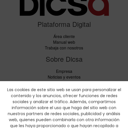
Plataforma Digital
Área cliente
Manual web
Trabaja con nosotros
Sobre Dicsa
Empresa
Noticias y eventos
Servicios
Código de Conducta
Las cookies de este sitio web se usan para personalizar el
Responsabilidad Social
contenido y los anuncios, ofrecer funciones de redes
CbC Report
sociales y analizar el tráfico. Además, compartimos
información sobre el uso que haga del sitio web con
Descargas
nuestros partners de redes sociales, publicidad y análisis
web, quienes pueden combinarla con otra información
Lista de precios y folletos de productos
que les haya proporcionado o que hayan recopilado a