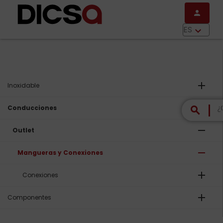
Pasar al contenido principal
person
menu
ES
keyboard_arrow_down
add
Inoxidable
remove
Conducciones
search
remove
Outlet
remove
Mangueras y Conexiones
add
Conexiones
add
Componentes