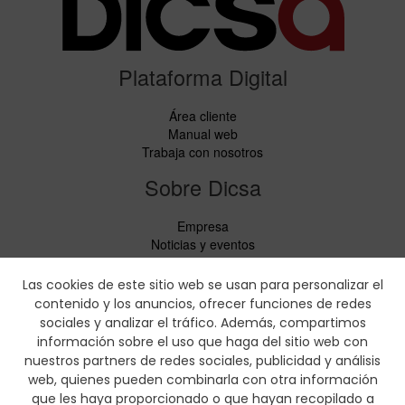
Plataforma Digital
Área cliente
Manual web
Trabaja con nosotros
Sobre Dicsa
Empresa
Noticias y eventos
Servicios
Código de Conducta
Las cookies de este sitio web se usan para personalizar el
Responsabilidad Social
contenido y los anuncios, ofrecer funciones de redes
CbC Report
sociales y analizar el tráfico. Además, compartimos
información sobre el uso que haga del sitio web con
Descargas
nuestros partners de redes sociales, publicidad y análisis
web, quienes pueden combinarla con otra información
Lista de precios y folletos de productos
que les haya proporcionado o que hayan recopilado a