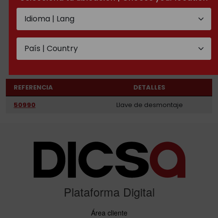
Llaves
REFERENCIA
DETALLES
50990
Llave de desmontaje
Plataforma Digital
Área cliente