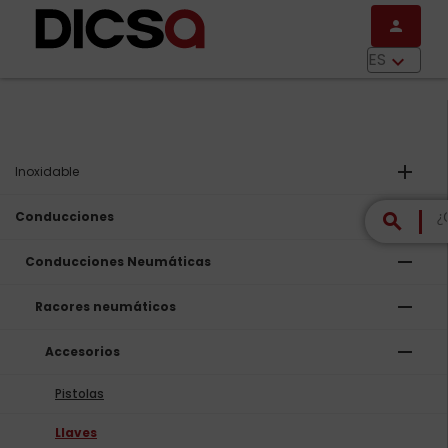
Pasar al contenido principal
person
menu
ES
keyboard_arrow_down
add
Inoxidable
remove
Conducciones
search
remove
Conducciones Neumáticas
remove
Racores neumáticos
remove
Accesorios
Pistolas
Llaves