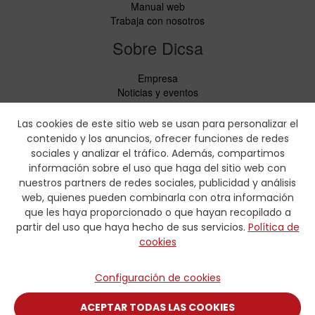
Manual web
Trabaja con nosotros
Sobre Dicsa
Empresa
Noticias y eventos
Servicios
Código de Conducta
Las cookies de este sitio web se usan para personalizar el
Responsabilidad Social
contenido y los anuncios, ofrecer funciones de redes
CbC Report
sociales y analizar el tráfico. Además, compartimos
información sobre el uso que haga del sitio web con
Descargas
nuestros partners de redes sociales, publicidad y análisis
web, quienes pueden combinarla con otra información
Lista de precios y folletos de productos
que les haya proporcionado o que hayan recopilado a
Certificados
partir del uso que haya hecho de sus servicios.
Política de
Tablas de prensado
cookies
Formularios de hidráulica
Contacto
Configuración de cookies
Contacto
ACEPTAR TODAS LAS COOKIES