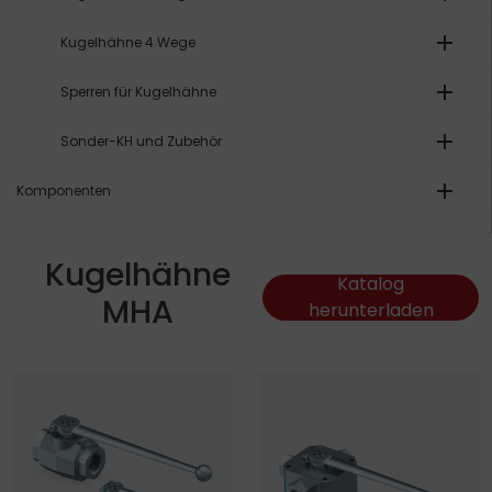
add
Kugelhähne 4 Wege
add
Sperren für Kugelhähne
add
Sonder-KH und Zubehör
add
Komponenten
Kugelhähne
Katalog
MHA
herunterladen