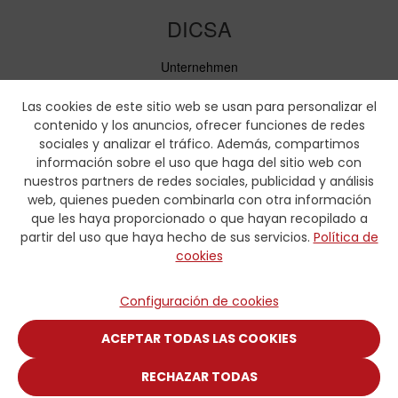
DICSA
Unternehmen
Neuigkeiten
Service
Las cookies de este sitio web se usan para personalizar el
Verhaltenskodex
contenido y los anuncios, ofrecer funciones de redes
Soziale Verantwortung
sociales y analizar el tráfico. Además, compartimos
información sobre el uso que haga del sitio web con
Downloads
nuestros partners de redes sociales, publicidad y análisis
web, quienes pueden combinarla con otra información
Preislisten und Produktbroschüren
que les haya proporcionado o que hayan recopilado a
Zertifikate
partir del uso que haya hecho de sus servicios.
Política de
Pressmaaßtabellen
cookies
Hydraulik-Formulare
Kontakt
Configuración de cookies
Kontakt
ACEPTAR TODAS LAS COOKIES
RECHAZAR TODAS
© COPYRIGHT 2025 DISTRIBUIDORA INTERNACIONAL CARMEN,
S.A.U.