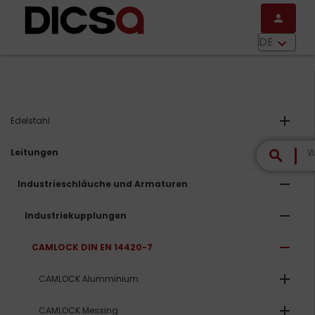
Direkt zum Inhalt
person
menu
DE
keyboard_arrow_down
add
Edelstahl
remove
Leitungen
search
remove
Industrieschläuche und Armaturen
remove
Industriekupplungen
remove
CAMLOCK DIN EN 14420-7
add
CAMLOCK Alumminium
add
CAMLOCK Messing