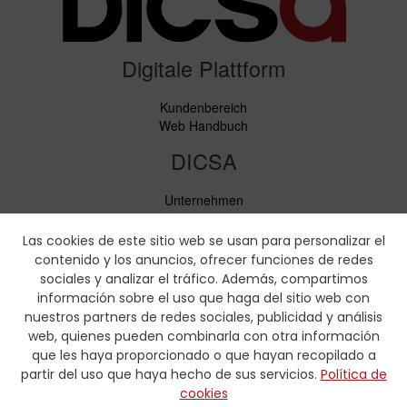
Digitale Plattform
Kundenbereich
Web Handbuch
DICSA
Unternehmen
Neuigkeiten
Service
Las cookies de este sitio web se usan para personalizar el
Verhaltenskodex
contenido y los anuncios, ofrecer funciones de redes
Soziale Verantwortung
sociales y analizar el tráfico. Además, compartimos
información sobre el uso que haga del sitio web con
Downloads
nuestros partners de redes sociales, publicidad y análisis
web, quienes pueden combinarla con otra información
Preislisten und Produktbroschüren
que les haya proporcionado o que hayan recopilado a
Zertifikate
partir del uso que haya hecho de sus servicios.
Política de
Pressmaaßtabellen
cookies
Hydraulik-Formulare