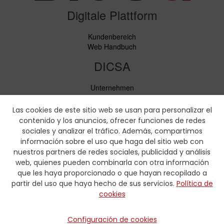
Digitale Plattform
Kundenbereich
Web Handbuch
DICSA
Unternehmen
Neuigkeiten
Service
Las cookies de este sitio web se usan para personalizar el
Verhaltenskodex
contenido y los anuncios, ofrecer funciones de redes
Soziale Verantwortung
sociales y analizar el tráfico. Además, compartimos
información sobre el uso que haga del sitio web con
Downloads
nuestros partners de redes sociales, publicidad y análisis
web, quienes pueden combinarla con otra información
Preislisten und Produktbroschüren
que les haya proporcionado o que hayan recopilado a
Zertifikate
partir del uso que haya hecho de sus servicios.
Política de
Pressmaaßtabellen
cookies
Hydraulik-Formulare
Kontakt
Configuración de cookies