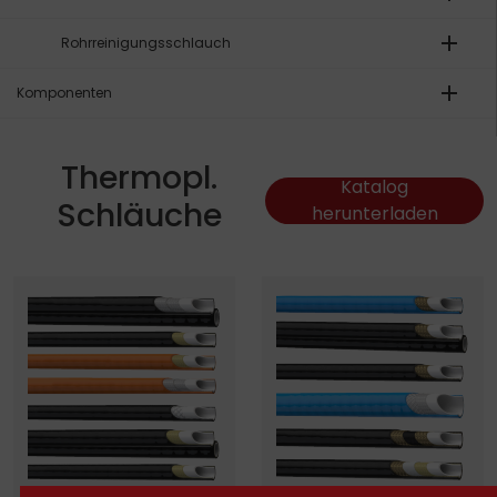
add
Rohrreinigungsschlauch
add
Komponenten
Thermopl.
Katalog
Schläuche
herunterladen