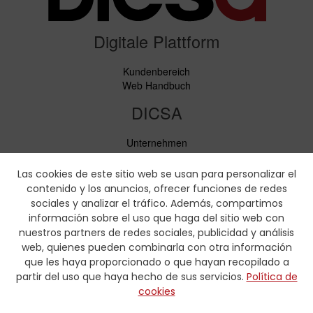
Digitale Plattform
Kundenbereich
Web Handbuch
DICSA
Unternehmen
Neuigkeiten
Service
Las cookies de este sitio web se usan para personalizar el
Verhaltenskodex
contenido y los anuncios, ofrecer funciones de redes
Soziale Verantwortung
sociales y analizar el tráfico. Además, compartimos
información sobre el uso que haga del sitio web con
Downloads
nuestros partners de redes sociales, publicidad y análisis
web, quienes pueden combinarla con otra información
Preislisten und Produktbroschüren
que les haya proporcionado o que hayan recopilado a
Zertifikate
partir del uso que haya hecho de sus servicios.
Política de
Pressmaaßtabellen
cookies
Hydraulik-Formulare