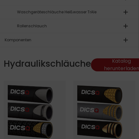
add
Waschgeräteschläuche Heißwasser TrAle
add
Rollenschlauch
add
Komponenten
Hydraulikschläuche
Katalog
herunterlade