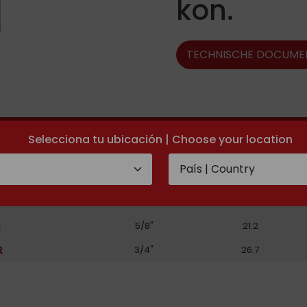
kon.
TECHNISCHE DOCUME
DN SCHLAUCH
ROHR
Selecciona tu ubicación | Choose your location
5
5/16"
13.2
6
3/8"
13.2
8
1/2"
16.7
0
5/8"
21.2
2
3/4"
26.7