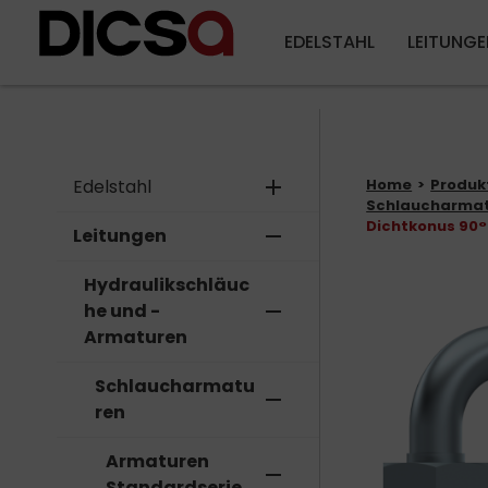
EDELSTAHL
LEITUNGE
Edelstahl
add
Home
Produk
Schlaucharma
Dichtkonus 90° 
Leitungen
remove
Hydraulikschläuc
he und -
remove
Armaturen
Schlaucharmatu
remove
ren
Armaturen
remove
Standardserie