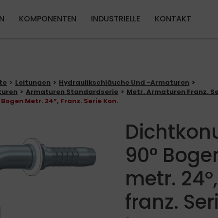
Direkt zum Inhalt
N
KOMPONENTEN
INDUSTRIELLE
KONTAKT
te
Leitungen
Hydraulikschläuche Und -Armaturen
turen
Armaturen Standardserie
Metr. Armaturen Franz. Se
Bogen Metr. 24º, Franz. Serie Kon.
Dichtkon
90° Boge
metr. 24º,
franz. Ser