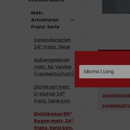
Metr.
Armaturen
remove
Franz. Serie
Gewindezapfen
24º Franz. Serie
REFERENZ
Außengewinde
24505201320
metr. für Ventile
(Landwirtschaft)
24505201320
24505241670
Dichtkopf metr.
Ü-Mutter 24°
24505302121
franz. Serie kon.
24505362671
Dichtkonus 90°
Bogen metr. 24º,
franz. Serie kon.