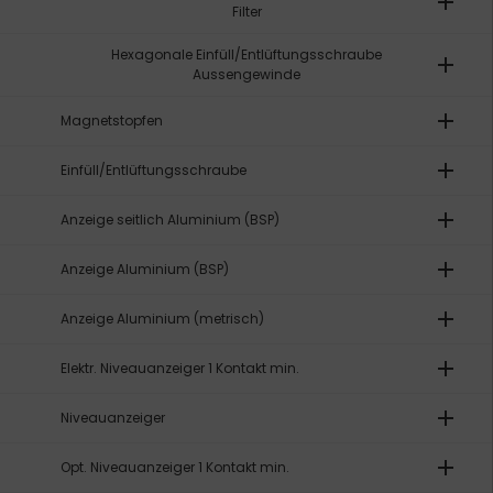
add
Filter
Hexagonale Einfüll/Entlüftungsschraube
add
Aussengewinde
add
Magnetstopfen
add
Einfüll/Entlüftungsschraube
add
Anzeige seitlich Aluminium (BSP)
add
Anzeige Aluminium (BSP)
add
Anzeige Aluminium (metrisch)
add
Elektr. Niveauanzeiger 1 Kontakt min.
add
Niveauanzeiger
add
Opt. Niveauanzeiger 1 Kontakt min.