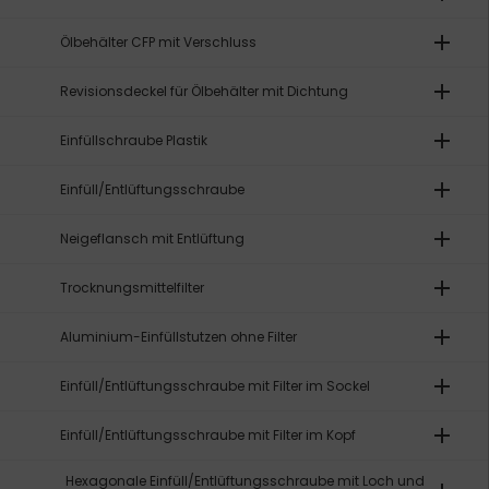
add
Ölbehälter CFP mit Verschluss
add
Revisionsdeckel für Ölbehälter mit Dichtung
add
Einfüllschraube Plastik
add
Einfüll/Entlüftungsschraube
add
Neigeflansch mit Entlüftung
add
Trocknungsmittelfilter
add
Aluminium-Einfüllstutzen ohne Filter
add
Einfüll/Entlüftungsschraube mit Filter im Sockel
add
Einfüll/Entlüftungsschraube mit Filter im Kopf
Hexagonale Einfüll/Entlüftungsschraube mit Loch und