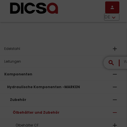
Direkt zum Inhalt
person
menu
DE
keyboard_arrow_down
add
Edelstahl
add
Leitungen
search
remove
Komponenten
remove
Hydraulische Komponenten -MARKEN
remove
Zubehör
remove
Ölbehälter und Zubehör
add
Ölbehälter CF