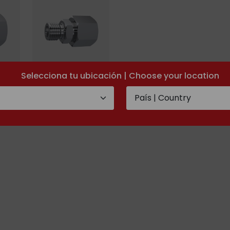
Selecciona tu ubicación | Choose your location
Metr.
chraubung,
Reduzierverschraubung,
Schwere Serie,
Körper