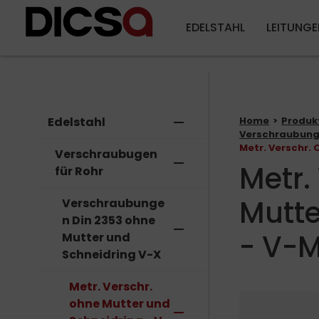
EDELSTAHL
LEITUNGE
Edelstahl
remove
Home
Produk
Verschraubunge
Metr. Verschr.
Verschraubugen
remove
Metr.
für Rohr
Mutte
Verschraubunge
n Din 2353 ohne
remove
- V-
Mutter und
Schneidring V-X
Metr. Verschr.
ohne Mutter und
remove