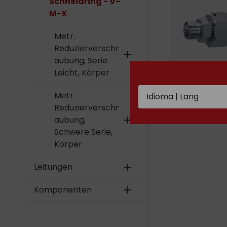
Schneidring - V-
M-X
Metr.
Reduzierverschr
add
aubung, Serie
Leicht, Körper
Metr.
Metr.
Reduziervers
Reduzierverschr
Serie Leicht,
Körper
aubung,
add
Schwere Serie,
Körper
Leitungen
add
Komponenten
add