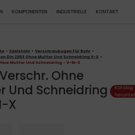
Direkt zum Inhalt
N
KOMPONENTEN
INDUSTRIELLE
KONTAKT
te
Edelstahl
Verschraubugen Für Rohr
n Din 2353 Ohne Mutter Und Schneidring V-X
 Ohne Mutter Und Schneidring - V-M-X
 Verschr. Ohne
r Und Schneidring
Katalog
herunte
M-X