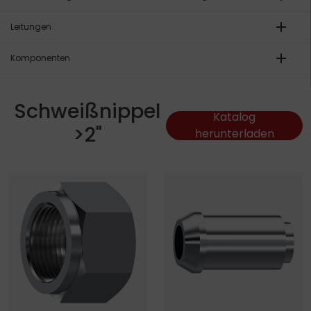
add
Leitungen
add
Komponenten
Schweißnippel
Katalog
>2"
herunterladen