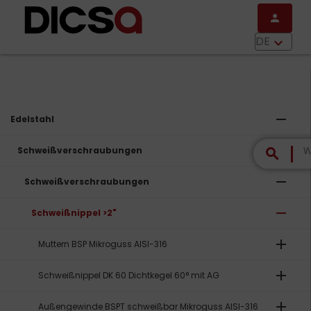
Direkt zum Inhalt
person
menu
DE
keyboard_arrow_down
remove
Edelstahl
remove
Schweißverschraubungen
search
remove
Schweißverschraubungen
remove
Schweißnippel >2"
add
Muttern BSP Mikroguss AISI-316
add
Schweißnippel DK 60 Dichtkegel 60° mit AG
add
Außengewinde BSPT schweißbar Mikroguss AISI-316