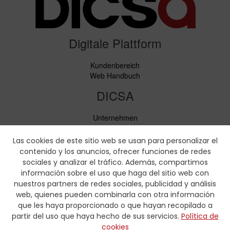
Digitale Plattform
Kundenbereich
Web Handbuch
DICSA
Unternehmen
Neuigkeiten
Service
Las cookies de este sitio web se usan para personalizar el
Verhaltenskodex
contenido y los anuncios, ofrecer funciones de redes
Soziale Verantwortung
sociales y analizar el tráfico. Además, compartimos
información sobre el uso que haga del sitio web con
Downloads
nuestros partners de redes sociales, publicidad y análisis
web, quienes pueden combinarla con otra información
Preislisten und Produktbroschüren
que les haya proporcionado o que hayan recopilado a
Zertifikate
partir del uso que haya hecho de sus servicios.
Política de
Pressmaaßtabellen
cookies