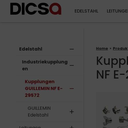
EDELSTAHL
LEITUNGE
Edelstahl
remove
Home
Produk
Kupp
Industriekupplung
remove
en
NF E-
Kupplungen
GUILLEMIN NF E-
remove
29572
GUILLEMIN
add
Edelstahl
Leitungen