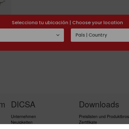
Selecciona tu ubicación | Choose your location
rm
DICSA
Downloads
Unternehmen
Preislisten und Produktbro
Neuigkeiten
Zertifikate
Service
Pressmaaßtabellen