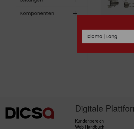
add
Komponenten
add
GUILLEMIN
Edelstahl
Digitale Plattfo
Kundenbereich
Web Handbuch