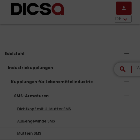
Direkt zum Inhalt
person
menu
DE
keyboard_arrow_down
remove
Edelstahl
remove
Industriekupplungen
search
remove
Kupplungen für Lebensmittelindustrie
remove
SMS-Armaturen
Dichtkopf mit Ü-Mutter SMS
Außengewinde SMS
Muttern SMS