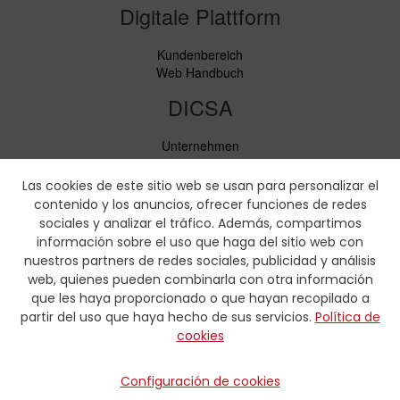
Digitale Plattform
Kundenbereich
Web Handbuch
DICSA
Unternehmen
Neuigkeiten
Service
Las cookies de este sitio web se usan para personalizar el
Verhaltenskodex
contenido y los anuncios, ofrecer funciones de redes
Soziale Verantwortung
sociales y analizar el tráfico. Además, compartimos
información sobre el uso que haga del sitio web con
Downloads
nuestros partners de redes sociales, publicidad y análisis
web, quienes pueden combinarla con otra información
Preislisten und Produktbroschüren
que les haya proporcionado o que hayan recopilado a
Zertifikate
partir del uso que haya hecho de sus servicios.
Política de
Pressmaaßtabellen
cookies
Hydraulik-Formulare
Kontakt
Configuración de cookies