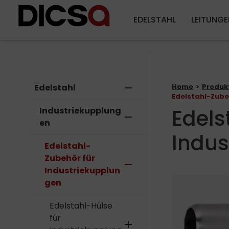
EDELSTAHL
LEITUNGE
Edelstahl
remove
Home
Produk
Edelstahl-Zube
Edels
Industriekupplung
remove
en
Indus
Edelstahl-
Zubehör für
remove
Industriekupplun
gen
Edelstahl-Hülse
für
add