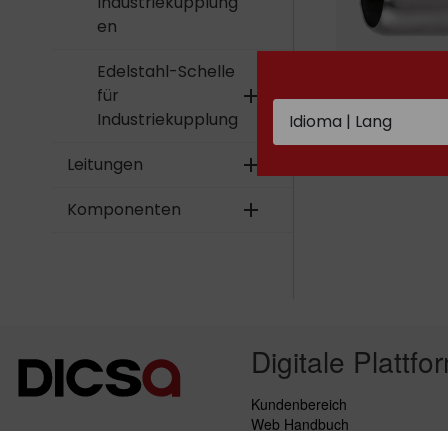
Industriekupplung
en
Edelstahl-Schelle
für
add
Edelstahl-Hül
Industriekupplung
für
Industriekup
Leitungen
add
Komponenten
add
Digitale Plattfo
Kundenbereich
Web Handbuch