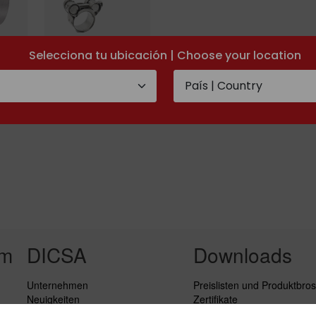
Selecciona tu ubicación | Choose your location
se
Edelstahl-Schelle
für
plungen
Industriekupplung
rm
DICSA
Downloads
Unternehmen
Preislisten und Produktbro
Neuigkeiten
Zertifikate
Service
Pressmaaßtabellen