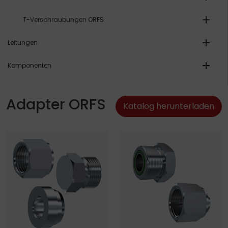
add
T-Verschraubungen ORFS
add
Leitungen
add
Komponenten
Adapter ORFS
Katalog herunterladen