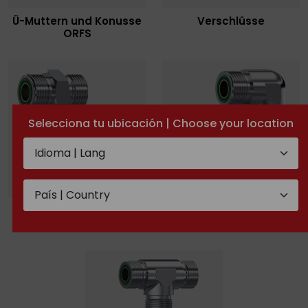
Ü-Muttern und Konusse
Verschlüsse
ORFS
Selecciona tu ubicación | Choose your location
Gerade ORFS-
ORFS-Winkel - w ORFS
Verschraubungen