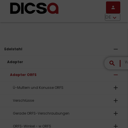
Direkt zum Inhalt
person
menu
DE
keyboard_arrow_down
remove
Edelstahl
remove
Adapter
search
remove
Adapter ORFS
add
Ü-Muttern und Konusse ORFS
add
Verschlüsse
add
Gerade ORFS-Verschraubungen
add
ORFS-Winkel - w ORFS