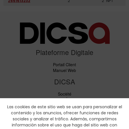
Z661613232
2"
2" NPT
Plateforme Digitale
Portail Client
Manuel Web
DICSA
Société
Nouvelles et Événements
Services
Las cookies de este sitio web se usan para personalizar el
Code de conduite
contenido y los anuncios, ofrecer funciones de redes
Responsabilité sociale
sociales y analizar el tráfico. Además, compartimos
información sobre el uso que haga del sitio web con
Téléchargements