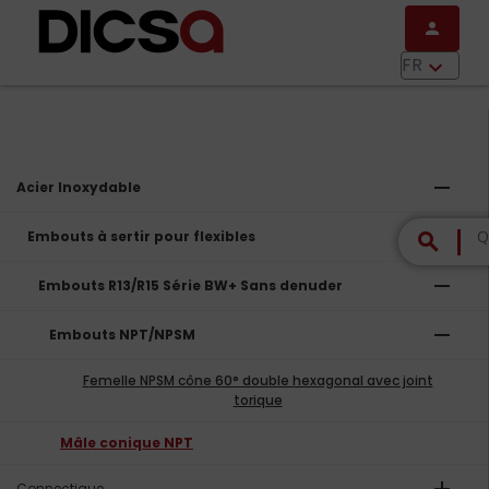
Aller au contenu principal
person
menu
FR
keyboard_arrow_down
remove
Acier Inoxydable
remove
Embouts à sertir pour flexibles
search
remove
Embouts R13/R15 Série BW+ Sans denuder
remove
Embouts NPT/NPSM
Femelle NPSM cône 60° double hexagonal avec joint
torique
Mâle conique NPT
Connectique