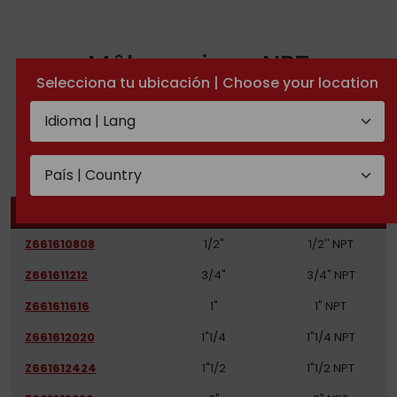
Mâle conique NPT
Selecciona tu ubicación | Choose your location
DOCUMENTATION TECHNIQUE
RÉFÉRENCES
DN TUYAU
FILETAGE
Z661610808
1/2"
1/2'' NPT
Z661611212
3/4"
3/4" NPT
Z661611616
1"
1" NPT
Z661612020
1"1/4
1"1/4 NPT
Z661612424
1"1/2
1"1/2 NPT