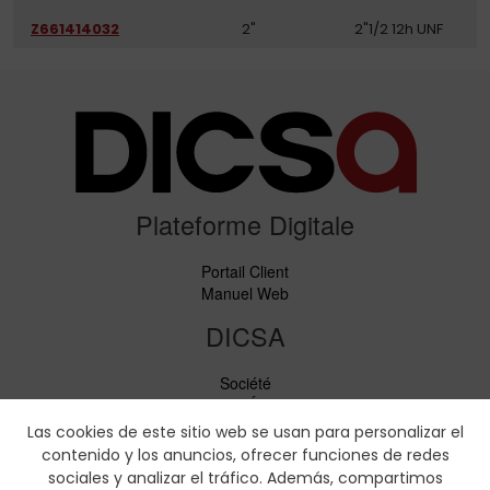
Z661414032
2"
2"1/2 12h UNF
Plateforme Digitale
Portail Client
Manuel Web
DICSA
Société
Nouvelles et Événements
Services
Las cookies de este sitio web se usan para personalizar el
Code de conduite
contenido y los anuncios, ofrecer funciones de redes
Responsabilité sociale
sociales y analizar el tráfico. Además, compartimos