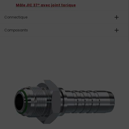
Mâle JIC 37º avec joint torique
add
Connectique
add
Composants