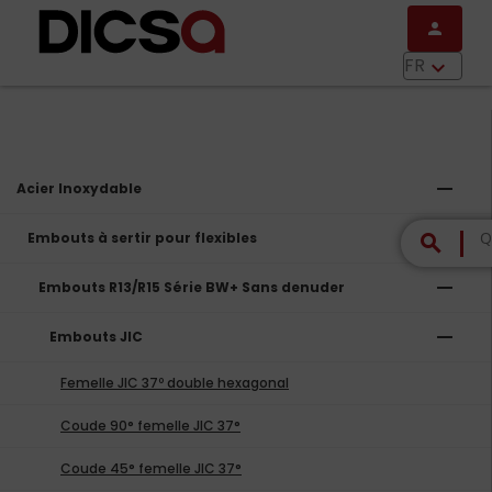
Aller au contenu principal
person
menu
FR
keyboard_arrow_down
remove
Acier Inoxydable
remove
Embouts à sertir pour flexibles
search
remove
Embouts R13/R15 Série BW+ Sans denuder
remove
Embouts JIC
Femelle JIC 37º double hexagonal
Coude 90° femelle JIC 37°
Coude 45° femelle JIC 37°