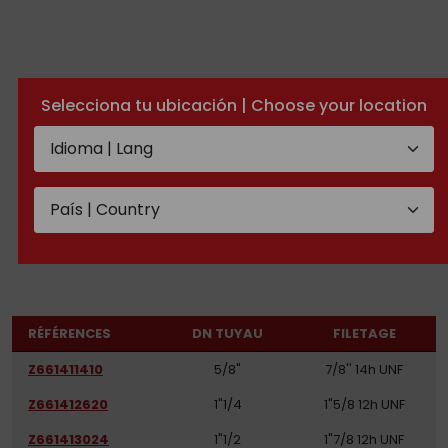
Selecciona tu ubicación | Choose your location
Mâle JIC 37º avec joint
torique
DOCUMENTATION TECHNIQUE
RÉFÉRENCES
DN TUYAU
FILETAGE
Z661411410
5/8"
7/8'' 14h UNF
Z661412620
1"1/4
1"5/8 12h UNF
Z661413024
1"1/2
1"7/8 12h UNF