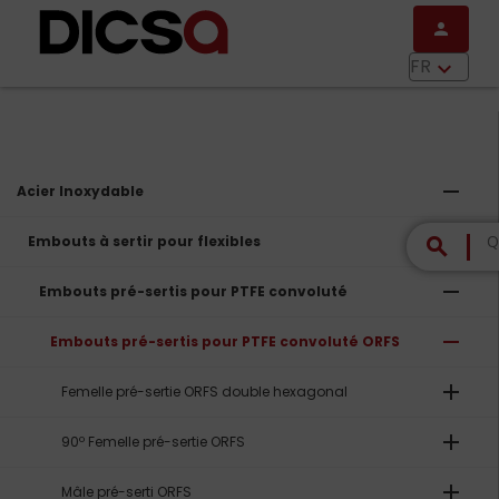
Aller au contenu principal
person
menu
FR
keyboard_arrow_down
remove
Acier Inoxydable
remove
Embouts à sertir pour flexibles
search
remove
Embouts pré-sertis pour PTFE convoluté
remove
Embouts pré-sertis pour PTFE convoluté ORFS
add
Femelle pré-sertie ORFS double hexagonal
add
90º Femelle pré-sertie ORFS
add
Mâle pré-serti ORFS