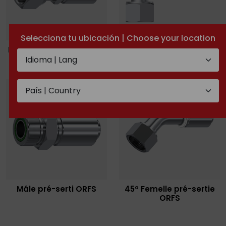
Selecciona tu ubicación | Choose your location
Femelle pré-sertie ORFS
90º Femelle pré-sertie
double hexagonal
ORFS
Mâle pré-serti ORFS
45º Femelle pré-sertie
ORFS