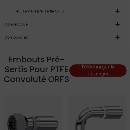
add
45º Femelle pré-sertie ORFS
add
Connectique
add
Composants
Embouts Pré-
Sertis Pour PTFE
Télécharger le
catalogue
Convoluté ORFS