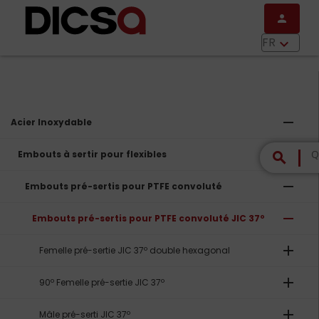
Aller au contenu principal
person
menu
FR
keyboard_arrow_down
remove
Acier Inoxydable
remove
Embouts à sertir pour flexibles
search
remove
Embouts pré-sertis pour PTFE convoluté
remove
Embouts pré-sertis pour PTFE convoluté JIC 37º
add
Femelle pré-sertie JIC 37º double hexagonal
add
90º Femelle pré-sertie JIC 37º
add
Mâle pré-serti JIC 37º