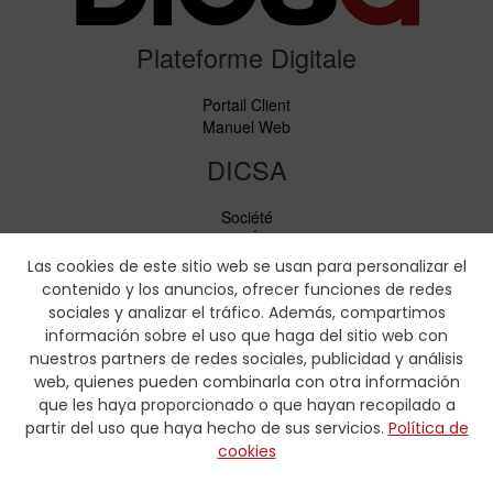
Plateforme Digitale
Portail Client
Manuel Web
DICSA
Société
Nouvelles et Événements
Services
Las cookies de este sitio web se usan para personalizar el
Code de conduite
contenido y los anuncios, ofrecer funciones de redes
Responsabilité sociale
sociales y analizar el tráfico. Además, compartimos
información sobre el uso que haga del sitio web con
Téléchargements
nuestros partners de redes sociales, publicidad y análisis
web, quienes pueden combinarla con otra información
Tarifs et brochures
que les haya proporcionado o que hayan recopilado a
Certificats
partir del uso que haya hecho de sus servicios.
Política de
Tableaux de sertissage
cookies
Formulaires hydrauliques