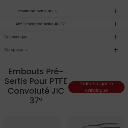
add
Femelle pré-sertie JIC 37º
add
45º Femelle pré-sertie JIC 37º
add
Connectique
add
Composants
Embouts Pré-
Sertis Pour PTFE
Télécharger le
Convoluté JIC
catalogue
37º