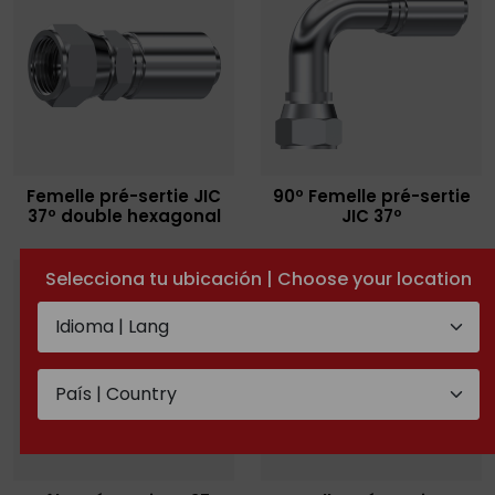
Femelle pré-sertie JIC
90º Femelle pré-sertie
37º double hexagonal
JIC 37º
Selecciona tu ubicación | Choose your location