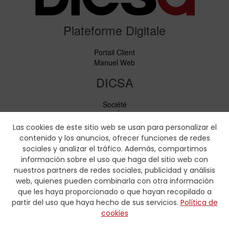
Plateforme Digitale
Portail Client
Manuel Web
DICSA
Société
Nouvelles et Événements
Services
Las cookies de este sitio web se usan para personalizar el
Code de conduite
contenido y los anuncios, ofrecer funciones de redes
Responsabilité sociale
sociales y analizar el tráfico. Además, compartimos
información sobre el uso que haga del sitio web con
Téléchargements
nuestros partners de redes sociales, publicidad y análisis
web, quienes pueden combinarla con otra información
Tarifs et brochures
que les haya proporcionado o que hayan recopilado a
Certificats
partir del uso que haya hecho de sus servicios.
Política de
Tableaux de sertissage
cookies
Formulaires hydrauliques