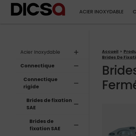
ACIER INOXYDABLE
C
Acier Inoxydable
add
Accueil
Produ
Brides De Fixat
Bride
Connectique
remove
Connectique
Ferm
remove
rigide
Brides de fixation
remove
SAE
Brides de
remove
fixation SAE