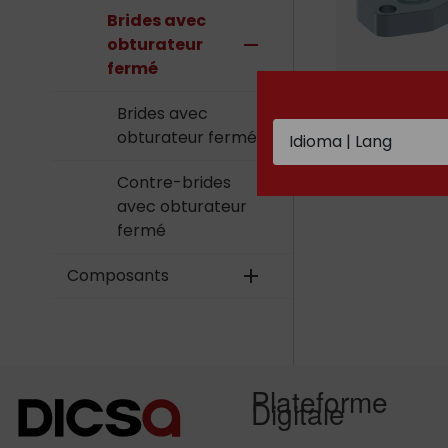
Brides avec
obturateur
remove
fermé
Brides avec
Brides avec
obturateur f
obturateur fermé
Contre-brides
avec obturateur
fermé
Composants
add
Plateforme
Digitale