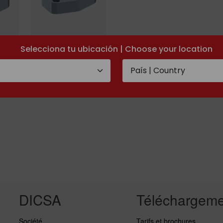
Selecciona tu ubicación | Choose your location
Contre-brides
ermé
avec obturateur
fermé
DICSA
Téléchargeme
Société
Tarifs et brochures