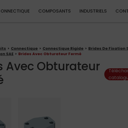
Aller au contenu principal
ONNECTIQUE
COMPOSANTS
INDUSTRIELS
CON
its
Connectique
Connectique Rigide
Brides De Fixation 
ion SAE
Brides Avec Obturateur Fermé
s Avec Obturateur
Téléchar
é
catalog