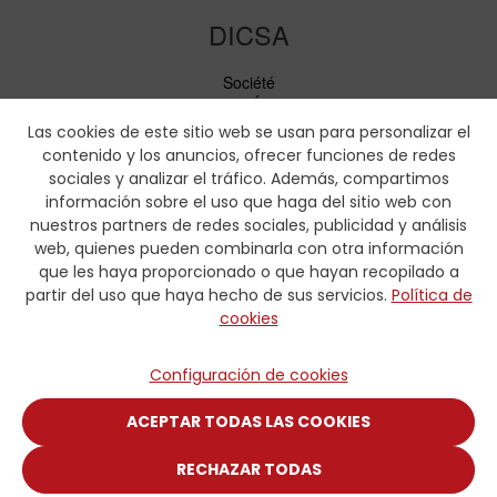
DICSA
Société
Nouvelles et Événements
Services
Las cookies de este sitio web se usan para personalizar el
Code de conduite
contenido y los anuncios, ofrecer funciones de redes
Responsabilité sociale
sociales y analizar el tráfico. Además, compartimos
información sobre el uso que haga del sitio web con
Téléchargements
nuestros partners de redes sociales, publicidad y análisis
web, quienes pueden combinarla con otra información
Tarifs et brochures
que les haya proporcionado o que hayan recopilado a
Certificats
partir del uso que haya hecho de sus servicios.
Política de
Tableaux de sertissage
cookies
Formulaires hydrauliques
Contactez-nous
Configuración de cookies
Contactez-nous
ACEPTAR TODAS LAS COOKIES
RECHAZAR TODAS
© COPYRIGHT 2025 DISTRIBUIDORA INTERNACIONAL CARMEN,
S.A.U.