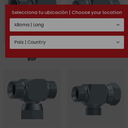
Selecciona tu ubicación | Choose your location
Adapteur carré Coude
Adapteur carré Té mâle
90º mâle BSP - femelle
BSP-mâle BSP-mâle BSP
BSP