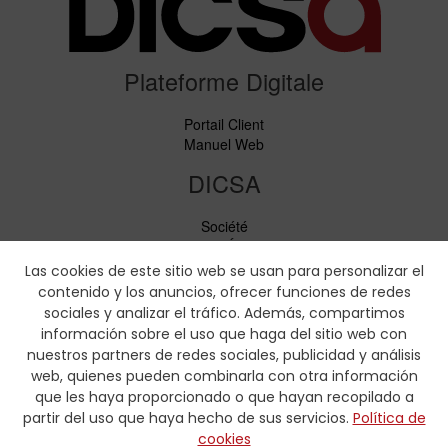
Plateforme Digitale
Portail Client
Manuel Web
DICSA
Société
Nouvelles et Événements
Services
Las cookies de este sitio web se usan para personalizar el
Code de conduite
contenido y los anuncios, ofrecer funciones de redes
Responsabilité sociale
sociales y analizar el tráfico. Además, compartimos
información sobre el uso que haga del sitio web con
Téléchargements
nuestros partners de redes sociales, publicidad y análisis
web, quienes pueden combinarla con otra información
Tarifs et brochures
que les haya proporcionado o que hayan recopilado a
Certificats
partir del uso que haya hecho de sus servicios.
Política de
Tableaux de sertissage
cookies