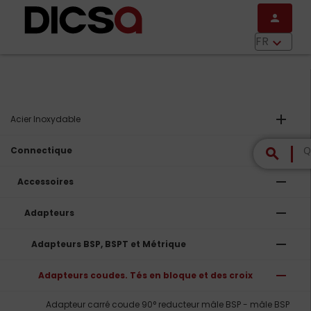
Aller au contenu principal
person
menu
FR
keyboard_arrow_down
add
Acier Inoxydable
remove
Connectique
search
remove
Accessoires
remove
Adapteurs
remove
Adapteurs BSP, BSPT et Métrique
remove
Adapteurs coudes. Tés en bloque et des croix
Adapteur carré coude 90° reducteur mâle BSP - mâle BSP