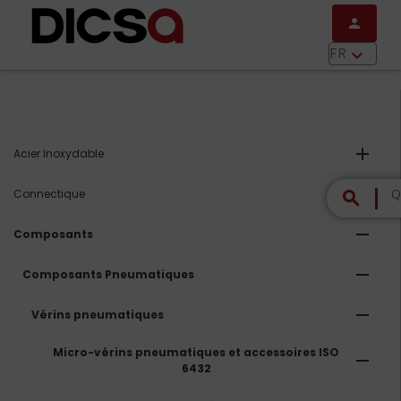
Aller au contenu principal
person
menu
FR
keyboard_arrow_down
add
Acier Inoxydable
add
Connectique
search
remove
Composants
remove
Composants Pneumatiques
remove
Vérins pneumatiques
Micro-vérins pneumatiques et accessoires ISO
remove
6432