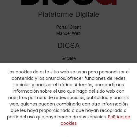
Plateforme Digitale
Portail Client
Manuel Web
DICSA
Société
Nouvelles et Événements
Services
Las cookies de este sitio web se usan para personalizar el
Code de conduite
contenido y los anuncios, ofrecer funciones de redes
Responsabilité sociale
sociales y analizar el tráfico. Además, compartimos
información sobre el uso que haga del sitio web con
Téléchargements
nuestros partners de redes sociales, publicidad y análisis
web, quienes pueden combinarla con otra información
Tarifs et brochures
que les haya proporcionado o que hayan recopilado a
Certificats
partir del uso que haya hecho de sus servicios.
Política de
Tableaux de sertissage
cookies
Formulaires hydrauliques