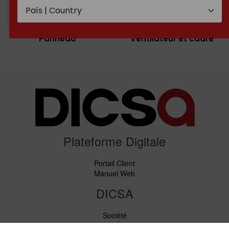
Panneau
Ventilateur et cadre
Plateforme Digitale
Portail Client
Manuel Web
DICSA
Société
Nouvelles et Événements