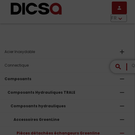
Aller au contenu principal
person
menu
FR
keyboard_arrow_down
add
Acier Inoxydable
add
Connectique
search
remove
Composants
remove
Composants Hydrauliques TRALE
remove
Composants hydrauliques
remove
Accessoires GreenLine
remove
Pièces détachées échangeurs Greenline