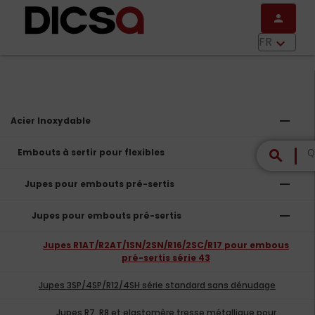
Aller au contenu principal
person
menu
FR
keyboard_arrow_down
remove
Acier Inoxydable
remove
Embouts à sertir pour flexibles
search
remove
Jupes pour embouts pré-sertis
remove
Jupes pour embouts pré-sertis
Jupes R1AT/R2AT/1SN/2SN/R16/2SC/R17 pour embous
pré-sertis série 43
Jupes 3SP/4SP/R12/4SH série standard sans dénudage
Jupes R7, R8 et elastomère tresse métallique pour