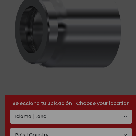
Jupes
Selecciona tu ubicación | Choose your location
R1AT/R2AT/1SN/2SN/R16/2SC
pour embous pré-sertis
série 43