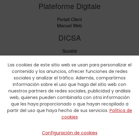
Plateforme Digitale
Portail Client
Manuel Web
DICSA
Société
Nouvelles et Événements
Services
Las cookies de este sitio web se usan para personalizar el
Code de conduite
contenido y los anuncios, ofrecer funciones de redes
Responsabilité sociale
sociales y analizar el tráfico. Además, compartimos
información sobre el uso que haga del sitio web con
Téléchargements
nuestros partners de redes sociales, publicidad y análisis
web, quienes pueden combinarla con otra información
Tarifs et brochures
que les haya proporcionado o que hayan recopilado a
Certificats
partir del uso que haya hecho de sus servicios.
Política de
Tableaux de sertissage
cookies
Formulaires hydrauliques
Contactez-nous
Configuración de cookies