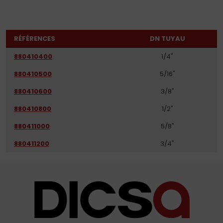
RÉFÉRENCES
DN TUYAU
880410400
1/4"
880410500
5/16"
880410600
3/8"
880410800
1/2"
880411000
5/8"
880411200
3/4"