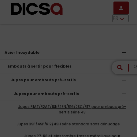
Aller au contenu principal
person
menu
FR
keyboard_arrow_down
remove
Acier Inoxydable
remove
Embouts à sertir pour flexibles
search
remove
Jupes pour embouts pré-sertis
remove
Jupes pour embouts pré-sertis
Jupes R1AT/R2AT/1SN/2SN/R16/2SC/R17 pour embous pré-
sertis série 43
Jupes 3SP/4SP/R12/4SH série standard sans dénudage
Jupes R7, R8 et elastomère tresse métallique pour