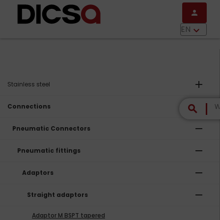
Skip to main content
person
menu
EN
keyboard_arrow_down
add
Stainless steel
remove
Connections
search
remove
Pneumatic Connectors
remove
Pneumatic fittings
remove
Adaptors
remove
Straight adaptors
Adaptor M BSPT tapered