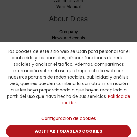
Customer Area
Web Manual
About Dicsa
Company
News and events
Services
Code of Conduct
Las cookies de este sitio web se usan para personalizar el
Social responsability
contenido y los anuncios, ofrecer funciones de redes
CbC Report
sociales y analizar el tráfico. Además, compartimos
información sobre el uso que haga del sitio web con
Downloads
nuestros partners de redes sociales, publicidad y análisis
web, quienes pueden combinarla con otra información
Price lists and leaflets
que les haya proporcionado o que hayan recopilado a
Certificates
partir del uso que haya hecho de sus servicios.
Política de
Crimping charts
cookies
Hydraulic Forms
Contact
Configuración de cookies
Contact
ACEPTAR TODAS LAS COOKIES