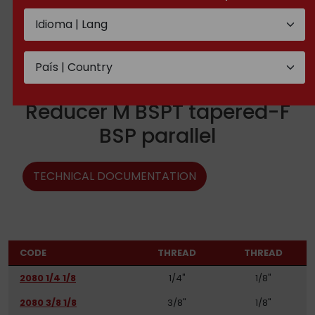
Reducer M BSPT tapered-F
BSP parallel
TECHNICAL DOCUMENTATION
CODE
THREAD
THREAD
2080 1/4 1/8
1/4"
1/8"
2080 3/8 1/8
3/8"
1/8"