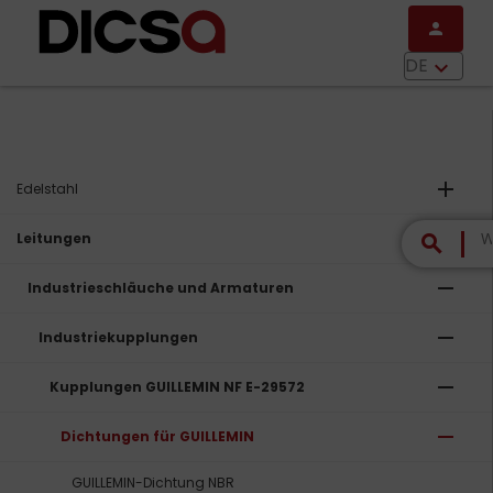
Direkt zum Inhalt
person
menu
DE
keyboard_arrow_down
add
Edelstahl
remove
Leitungen
search
remove
Industrieschläuche und Armaturen
remove
Industriekupplungen
remove
Kupplungen GUILLEMIN NF E-29572
remove
Dichtungen für GUILLEMIN
GUILLEMIN-Dichtung NBR