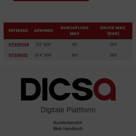
DURCHFLUSS
DRUCK MAX.
REFERENZ
GEWINDE
MAX
(BAR)
VT015008
1/2" BSP
90
250
VT015012
3/4" BSP
150
250
Digitale Plattform
Kundenbereich
Web Handbuch