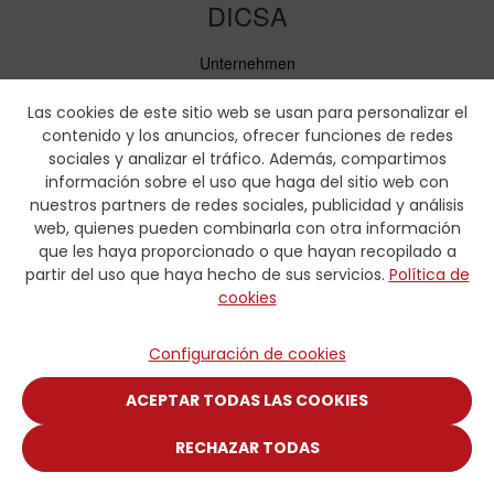
DICSA
Unternehmen
Neuigkeiten
Service
Las cookies de este sitio web se usan para personalizar el
Verhaltenskodex
contenido y los anuncios, ofrecer funciones de redes
Soziale Verantwortung
sociales y analizar el tráfico. Además, compartimos
información sobre el uso que haga del sitio web con
Downloads
nuestros partners de redes sociales, publicidad y análisis
web, quienes pueden combinarla con otra información
Preislisten und Produktbroschüren
que les haya proporcionado o que hayan recopilado a
Zertifikate
partir del uso que haya hecho de sus servicios.
Política de
Pressmaaßtabellen
cookies
Hydraulik-Formulare
Kontakt
Configuración de cookies
Kontakt
ACEPTAR TODAS LAS COOKIES
RECHAZAR TODAS
© COPYRIGHT 2025 DISTRIBUIDORA INTERNACIONAL CARMEN,
S.A.U.