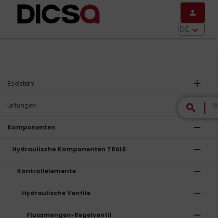
Direkt zum Inhalt
person
menu
DE
keyboard_arrow_down
add
Edelstahl
add
Leitungen
search
remove
Komponenten
remove
Hydraulische Komponenten TRALE
remove
Kontrollelemente
remove
Hydraulische Ventile
remove
Flussmengen-Regelventil